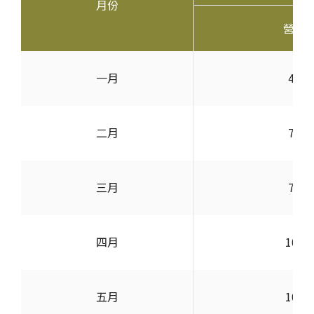
月份
營收
一月
40,6
二月
72,6
三月
78,5
四月
102,
五月
105,